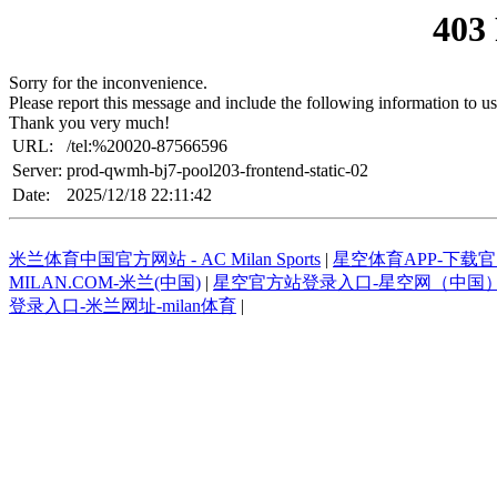
403
Sorry for the inconvenience.
Please report this message and include the following information to us
Thank you very much!
URL:
/tel:%20020-87566596
Server:
prod-qwmh-bj7-pool203-frontend-static-02
Date:
2025/12/18 22:11:42
米兰体育中国官方网站 - AC Milan Sports
|
星空体育APP-下载
MILAN.COM-米兰(中国)
|
星空官方站登录入口-星空网（中国
登录入口-米兰网址-milan体育
|